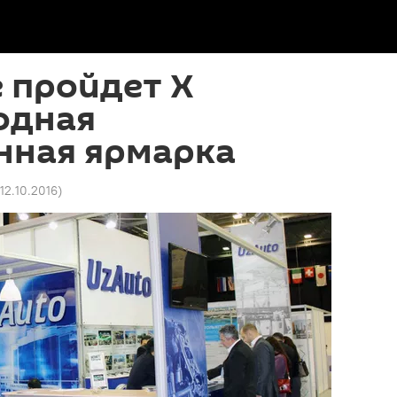
 пройдет X
одная
ная ярмарка
 12.10.2016
)