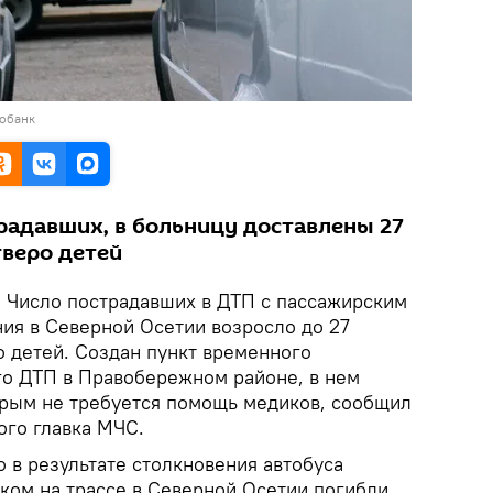
тобанк
традавших, в больницу доставлены 27
тверо детей
.
Число пострадавших в ДТП с пассажирским
ия в Северной Осетии возросло до 27
о детей. Создан пункт временного
о ДТП в Правобережном районе, в нем
торым не требуется помощь медиков, сообщил
ого главка МЧС.
 в результате столкновения автобуса
иком на трассе в Северной Осетии погибли