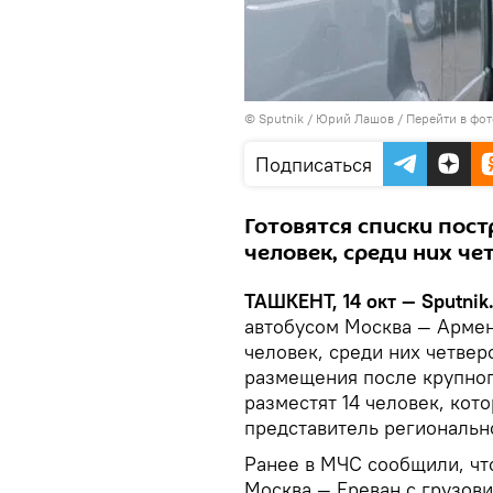
© Sputnik / Юрий Лашов
/
Перейти в фо
Подписаться
Готовятся списки пос
человек, среди них че
ТАШКЕНТ, 14 окт — Sputnik
автобусом Москва — Армен
человек, среди них четвер
размещения после крупног
разместят 14 человек, ко
представитель региональн
Ранее в МЧС сообщили, что
Москва — Ереван с грузов