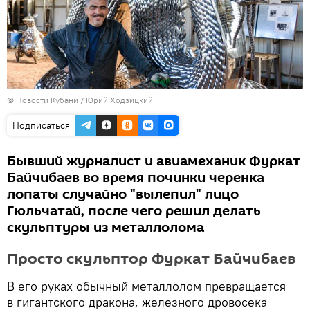
©
Новости Кубани / Юрий Ходзицкий
Подписаться
Бывший журналист и авиамеханик Фуркат
Байчибаев во время починки черенка
лопаты случайно "вылепил" лицо
Гюльчатай, после чего решил делать
скульптуры из металлолома
Просто скульптор Фуркат Байчибаев
В его руках обычный металлолом превращается
в гигантского дракона, железного дровосека