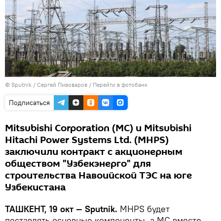
© Sputnik / Сергей Пивоваров
/
Перейти в фотобанк
Подписаться
Mitsubishi Corporation (MC) и Mitsubishi
Hitachi Power Systems Ltd. (MHPS)
заключили контракт с акционерным
обществом "Узбекэнерго" для
строительства Навоийской ТЭС на юге
Узбекистана
ТАШКЕНТ, 19 окт — Sputnik.
MHPS будет
поставлять основные компоненты, а MC вместе