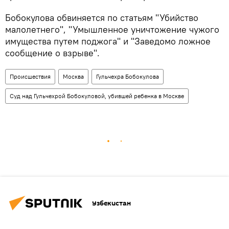
Бобокулова обвиняется по статьям "Убийств­о
малолетнего", "Умышленное уничтожение чужого
имущества путем ­поджога" и "Заведомо ­ложное
сообщение о взрыве".
Происшествия
Москва
Гульчехра Бобокулова
Суд над Гульчехрой Бобокуловой, убившей ребенка в Москве
Узбекистан