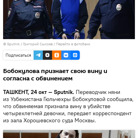
© Sputnik / Григорий Сысоев
/
Перейти в фотобанк
Подписаться
Бобокулова признает свою вину и
согласна с обвинением
ТАШКЕНТ, 24 окт — Sputnik.
Переводчик няни
из Узбекистана Гюльчехры ­Бобокуловой сообщила,
что обвиняемая признала вину в убийстве
четырех­летней девочки, передает корреспондент
из зала Хорошевского суда Москвы.