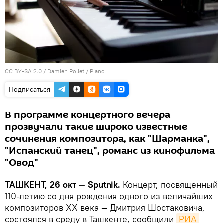
CC BY-SA 2.0
/
Damien Pollet
/
Piano
Подписаться
В программе концертного вечера
прозвучали такие широко известные
сочинения композитора, как "Шарманка",
"Испанский танец", романс из кинофильма
"Овод"
ТАШКЕНТ, 26 окт
— Sputnik.
Концерт, посвященный
110-летию со дня рождения одного из величайших
композиторов ХХ века — Дмитрия Шостаковича,
состоялся в среду в Ташкенте, сообщили
РИА 