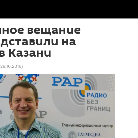
чное вещание
едставили на
в Казани
 28.10.2016
)