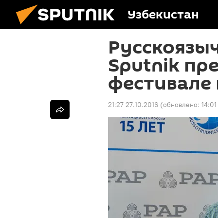
Узбекистан
Русскоязы
Sputnik пр
фестивале 
21:27 27.10.2016
(обновлено:
14:01