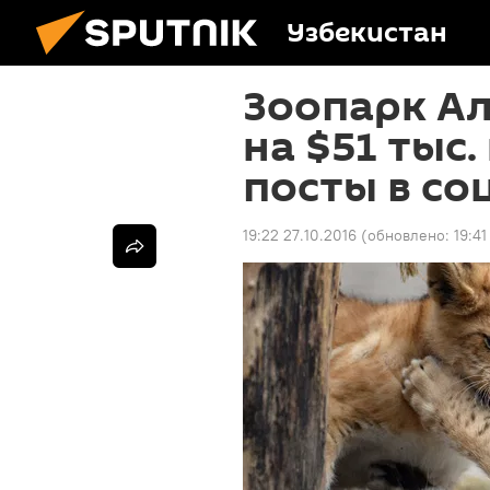
Узбекистан
Зоопарк А
на $51 тыс.
посты в со
19:22 27.10.2016
(обновлено:
19:41