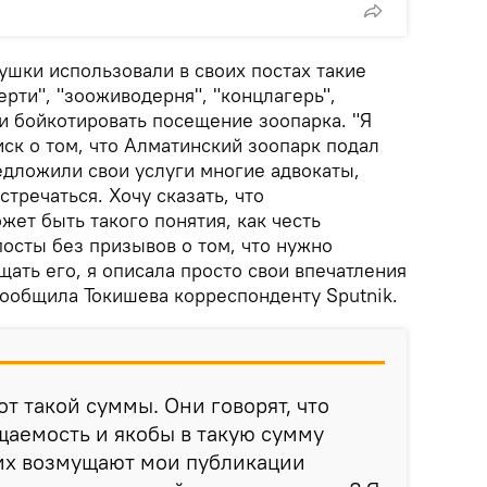
вушки использовали в своих постах такие
ерти", "зооживодерня", "концлагерь",
и бойкотировать посещение зоопарка. "Я
иск о том, что Алматинский зоопарк подал
едложили свои услуги многие адвокаты,
тречаться. Хочу сказать, что
жет быть такого понятия, как честь
 посты без призывов о том, что нужно
щать его, я описала просто свои впечатления
— сообщила Токишева корреспонденту Sputnik.
 от такой суммы. Они говорят, что
щаемость и якобы в такую сумму
 их возмущают мои публикации