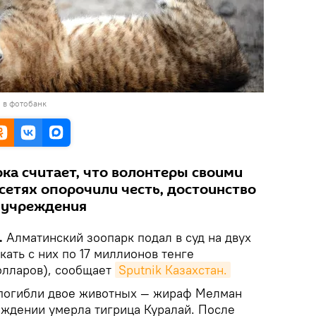
 в фотобанк
ка считает, что волонтеры своими
сетях опорочили честь, достоинство
 учреждения
.
Алматинский зоопарк подал в суд на двух
кать с них по 17 миллионов тенге
долларов), сообщает
Sputnik Казахстан.
 погибли двое животных — жираф Мелман
реждении умерла тигрица Куралай. После