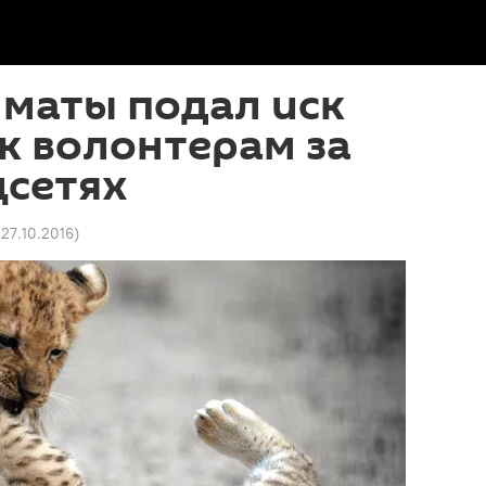
лматы подал иск
 к волонтерам за
цсетях
 27.10.2016
)