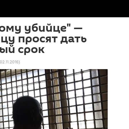
ому убийце" —
цу просят дать
ый срок
 02.11.2016
)