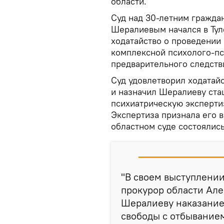
области.
Суд над 30-летним гражд
Шералиевым начался в Туле
ходатайство о проведении
комплексной психолого-пс
предварительного следств
Суд удовлетворил ходатай
и назначил Шералиеву ста
психиатрическую экспертиз
Экспертиза признала его в
областном суде состоялись
"В своем выступлени
прокурор области Але
Шералиеву наказание
свободы с отбывание