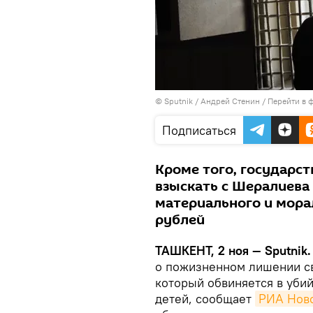
© Sputnik / Андрей Стенин
/
Перейти в 
Подписаться
Кроме того, государс
взыскать с Шералиева
материального и мора
рублей
ТАШКЕНТ, 2 ноя — Sputnik.
о пожизненном лишении св
который обвиняется в убийс
детей, сообщает
РИА Нов