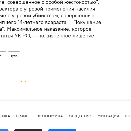
ие, совершенное с особой жестокостью",
рактера с угрозой применения насилия
ые с угрозой убийством, совершенные
игшего 14-летнего возраста", "Покушение
а". Максимальное наказание, которое
статьи УК РФ, — пожизненное лишение
ан
Тула
ТИКА
В МИРЕ
ЭКОНОМИКА
ОБЩЕСТВО
МИГРАЦИЯ
КУ