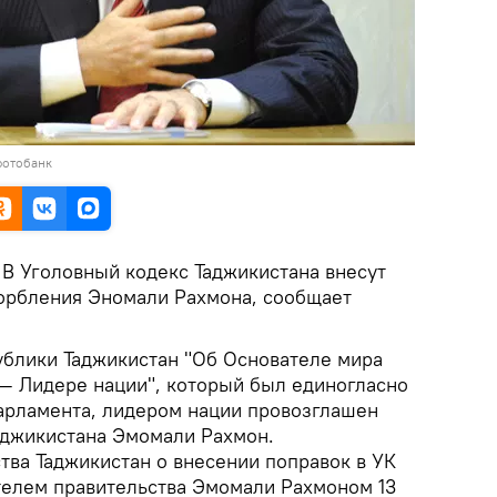
фотобанк
В Уголовный кодекс Таджикистана внесут
орбления Эномали Рахмона, сообщает
ублики Таджикистан "Об Основателе мира
 — Лидере нации", который был единогласно
арламента, лидером нации провозглашен
аджикистана Эмомали Рахмон.
тва Таджикистан о внесении поправок в УК
елем правительства Эмомали Рахмоном 13