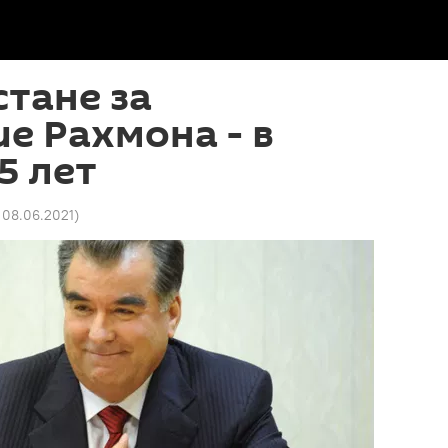
тане за
е Рахмона - в
5 лет
 08.06.2021
)