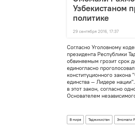
Узбекистаном п
политике
29 сентября 2016, 17:37
Согласно Уголовному коде
президента Республики Тад
обвиняемым грозит срок до
единогласно проголосовал
конституционного закона 
единства — Лидере нации"
в этот закон, согласно од
Основателем независимого
В мире
Таджикистан
Эмомали 