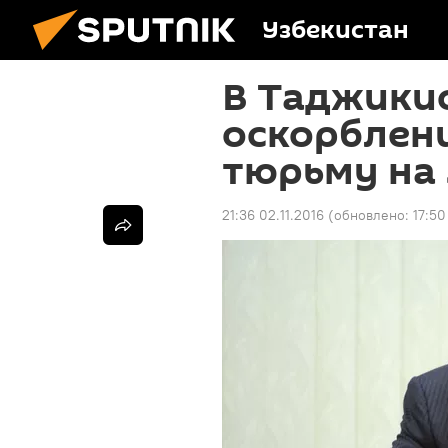
Узбекистан
В Таджикис
оскорблени
тюрьму на 
21:36 02.11.2016
(обновлено:
17:50