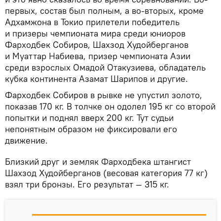
первых, состав был полным, а во-вторых, кроме
Адхамжона в Токио прилетели победитель
и призеры чемпионата мира среди юниоров
Фарходбек Собиров, Шахзод Худойберганов
и Муаттар Набиева, призер чемпионата Азии
среди взрослых Омадой Отакузиева, обладатель
кубка континента Азамат Шарипов и другие.
Фарходбек Собиров в рывке не упустил золото,
показав 170 кг. В толчке он одолел 195 кг со второй
попытки и поднял вверх 200 кг. Тут судьи
непонятным образом не фиксировали его
движение.
Близкий друг и земляк Фарходбека штангист
Шахзод Худойберганов (весовая категория 77 кг)
взял три бронзы. Его результат — 315 кг.