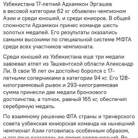
Узбекистана 17-летний Адхамжон Эргашев
в весовой категории 62 кг объявлен чемпионом
Азии и среди юношей, и среди юниоров. В общей
сложности Адхамжон принес команде шесть
золотых медалей. Его результаты оказались
самыми высокими по специальной системе МФТА
среди всех участников чемпионата.
Среди юношей из Узбекистана еще три медали
завоевал атлет из Ташкентской области Александр
Ли. В свои 16 лет он достойно боролся с 17-
летными соперниками в категории 94 кг. Его 128-
килограммовый рывок и 293-килограммовая
сумма принесли две медали бронзового
достоинства, а толчок, равный 165 кг, обеспечил
серебряную медаль.
По взаимному решению ФТА страны и тренерского
совета узбекская юниорская команда на нынешний
чемпионат Азии готовилась особенным образом,
и это явно сказалось во время соревнований. Во-