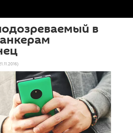
подозреваемый в
анкерам
нец
21.11.2016
)