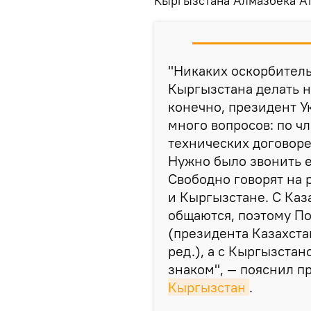
Кыргызстана Алмазбека Ат
"Никаких оскорбитель
Кыргызстана делать н
конечно, президент У
много вопросов: по чл
технических договоре
Нужно было звонить е
Свободно говорят на 
и Кыргызстане. С Ка
общаются, поэтому По
(президента Казахста
ред.), а с Кыргызстан
знаком", — пояснил п
Кыргызстан
.