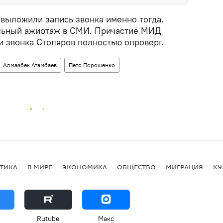
 выложили запись звонка именно тогда,
льный ажиотаж в СМИ. Причастие МИД
и звонка Столяров полностью опроверг.
Алмазбек Атамбаев
Петр Порошенко
ТИКА
В МИРЕ
ЭКОНОМИКА
ОБЩЕСТВО
МИГРАЦИЯ
КУ
Rutube
Макс