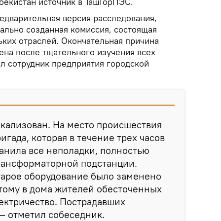
бекистан источник в ТашГорПЭС.
редварительная версия расследования,
ально созданная комиссия, состоящая
ьких отраслей. Окончательная причина
ена после тщательного изучения всех
ил сотрудник предприятия городской
кализован. На место происшествия
игада, которая в течение трех часов
анила все неполадки, полностью
рансформаторной подстанции.
тарое оборудование было заменено
этому в дома жителей обесточенных
ектричество. Пострадавших
 — отметил собеседник.