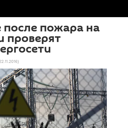
 после пожара на
и проверят
ергосети
 22.11.2016
)