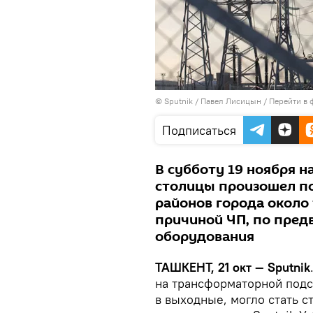
© Sputnik / Павел Лисицын
/
Перейти в 
Подписаться
В субботу 19 ноября н
столицы произошел по
районов города около 
причиной ЧП, по предв
оборудования
ТАШКЕНТ, 21 окт — Sputnik
на трансформаторной подс
в выходные, могло стать с