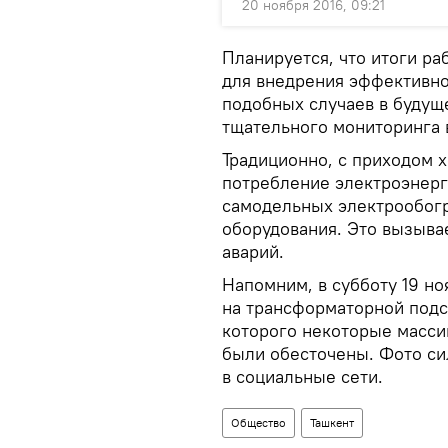
20 ноября 2016, 09:21
Планируется, что итоги р
для внедрения эффективн
подобных случаев в будущ
тщательного мониторинга в
Традиционно, с приходом х
потребление электроэнерги
самодельных электрообогр
оборудования. Это вызывае
аварий.
Напомним, в субботу 19 н
на трансформаторной подст
которого некоторые масси
были обесточены. Фото с
в социальные сети.
Общество
Ташкент