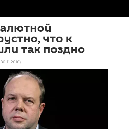
валютной
рустно, что к
шли так поздно
 30.11.2016
)