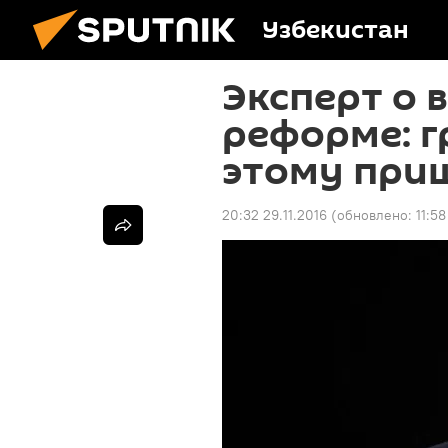
Узбекистан
Эксперт о 
реформе: г
этому при
20:32 29.11.2016
(обновлено:
11:58