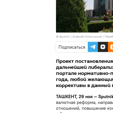
© Sputnik / Алексей Никольский
/
Перей
Подписаться
Проект постановления
дальнейшей либерали
портале нормативно-п
года, любой желающий
коррективы в данный 
ТАШКЕНТ, 29 ноя — Sputnik
валютная реформа, напра
отношений, повышение ко