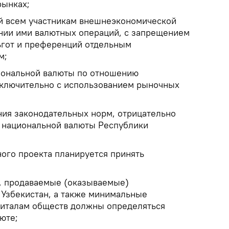
рынках;
й всем участникам внешнеэкономической
нии ими валютных операций, с запрещением
ьгот и преференций отдельным
м;
иональной валюты по отношению
сключительно с использованием рыночных
ия законодательных норм, отрицательно
 национальной валюты Республики
ного проекта планируется принять
и, продаваемые (оказываемые)
 Узбекистан, а также минимальные
питалам обществ должны определяться
юте;