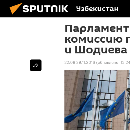
Узбекистан
Парламент
комиссию п
и Шодиева
22:08 29.11.2016
(обновлено:
13:24