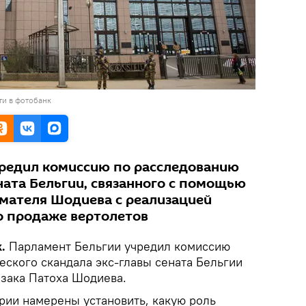
ти в фотобанк
редил комиссию по расследованию
ната Бельгии, связанного с помощью
мателя Шодиева с реализацией
 о продаже вертолетов
.
Парламент Бельгии учредил комиссию
еского скандала экс-главы сената Бельгии
зака Патоха Шодиева.
рии намерены установить, какую роль