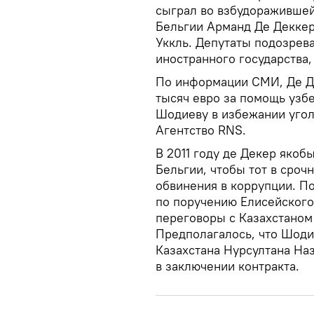
сыграл во взбудоражившей
Бельгии Арманд Де Декке
Уккль. Депутаты подозрева
иностранного государства
По информации СМИ, Де Де
тысяч евро за помощь узб
Шодиеву в избежании угол
Агентство RNS.
В 2011 году де Декер якоб
Бельгии, чтобы тот в сро
обвинения в коррупции. П
по поручению Елисейского
переговоры с Казахстаном 
Предполагалось, что Шоди
Казахстана Нурсултана На
в заключении контракта.