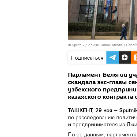
© Sputnik / Ирина Калашникова
/
Перей
Подписаться
Парламент Бельгии уч
скандала экс-главы се
узбекского предприни
казахского контракта
ТАШКЕНТ, 29 ноя — Sputnik
по расследованию политич
и предпринимателя из Джи
По ее данным, парламента