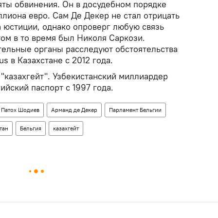
яты обвинения. Он в досудебном порядке
лиона евро. Сам Де Декер не стал отрицать
а юстиции, однако опроверг любую связь
ом в то время был Николя Саркози.
ельные органы расследуют обстоятельства
s в Казахстане с 2012 года.
 "казахгейт". Узбекистанский миллиардер
йский паспорт с 1997 года.
Патох Шодиев
Арманд де Декер
Парламент Бельгии
тан
Бельгия
казахгейт