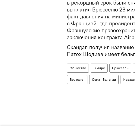
в рекордный срок были сн
выплатил Брюсселю 23 мил
факт давления на министр
с Францией, где президент
Французские правоохранит
заключения контракта Airbu
Скандал получил название
Патох Шодиев имеет бельги
Общество
В мире
Брюссель
Вертолет
Сенат Бельгии
Казахс