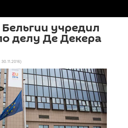
 Бельгии учредил
о делу Де Декера
 30.11.2016
)