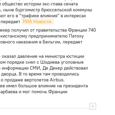
 общество истории экс-глава сената
р, ныне бургомистр брюссельской коммуны
ют его в "трафике влияния" в интересах
, передает
РИА Новости.
кер получил от правительства Франции 740
екистанскому предпринимателю Патоху
овного наказания в Бельгии, передает
ы оказал давление на министра юстиции
чном порядке снял с Шодиева уголовные
о информации СМИ, Де Декер действовал
 дворца. В то время там проводились
о продаже вертолетов Airbus.
ев имел большое влияние на президента
зарбаева и мог помочь Франции