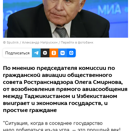
© Sputnik / Александр Натрускин
/
Перейти в фотобанк
Подписаться
По мнению председателя комиссии по
гражданской авиации общественного
совета Ространснадзора Олега Смирнова,
от возобновления прямого авиасообщения
между Таджикистаном и Узбекистаном
выиграет и экономика государств, и
простые граждане
"Ситуация, когда в соседнее государство
надо добираться из-за угла, — это прошлый век!