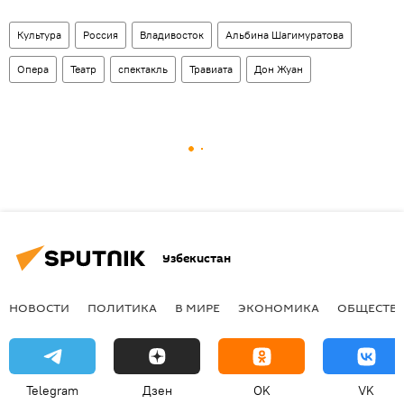
Культура
Россия
Владивосток
Альбина Шагимуратова
Опера
Театр
спектакль
Травиата
Дон Жуан
Узбекистан
НОВОСТИ
ПОЛИТИКА
В МИРЕ
ЭКОНОМИКА
ОБЩЕСТВ
Telegram
Дзен
OK
VK