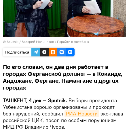
© Sputnik / Валерий Мельников
/
Перейти в фотобанк
Подписаться
По его словам, он два дня работает в
городах Ферганской долины — в Коканде,
Андижане, Фергане, Намангане и других
городах
ТАШКЕНТ, 4 дек — Sputnik.
Выборы президента
Узбекистана хорошо организованы и проходят
без нарушений, сообщил
РИА Новости
экс-глава
российской ЦИК, посол по особым поручениям
МИД РФ Владимир Чуров.