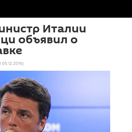
инистр Италии
ци объявил о
авке
1 05.12.2016
)