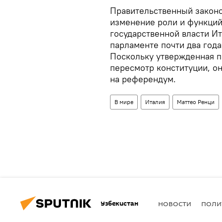
Правительственный законо
изменение роли и функций
государственной власти И
парламенте почти два года
Поскольку утвержденная 
пересмотр конституции, о
на референдум.
В мире
Италия
Маттео Ренци
Узбекистан
НОВОСТИ
ПОЛИ