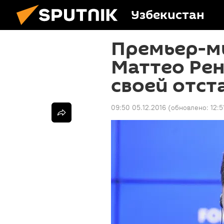
Узбекистан
Премьер-м
Маттео Рен
своей отст
09:50 05.12.2016
(обновлено:
12:5