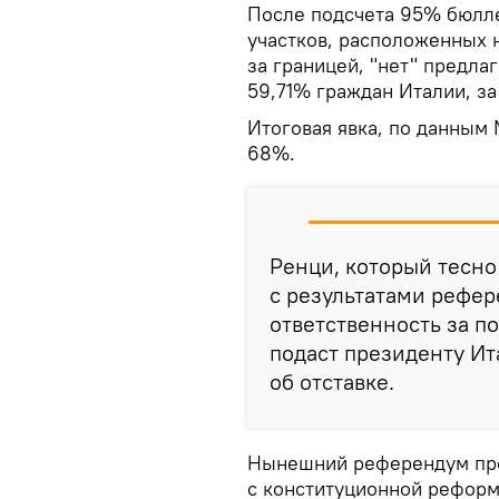
После подсчета 95% бюлле
участков, расположенных н
за границей, "нет" предл
59,71% граждан Италии, з
Итоговая явка, по данным
68%.
Ренци, который тесно
с результатами рефер
ответственность за п
подаст президенту И
об отставке.
Нынешний референдум про
с конституционной реформ