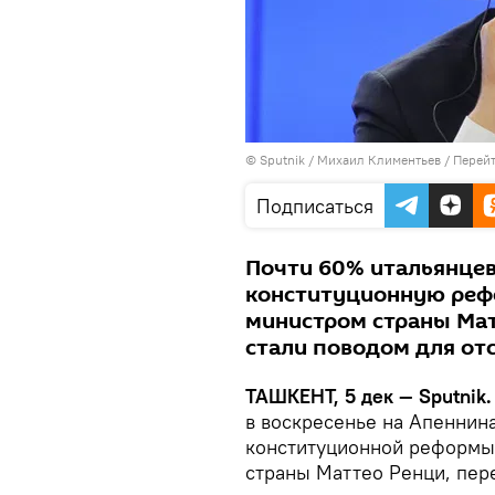
© Sputnik / Михаил Климентьев
/
Перейт
Подписаться
Почти 60% итальянце
конституционную реф
министром страны Мат
стали поводом для от
ТАШКЕНТ, 5 дек — Sputnik
в воскресенье на Апеннин
конституционной реформы,
страны Маттео Ренци, пер