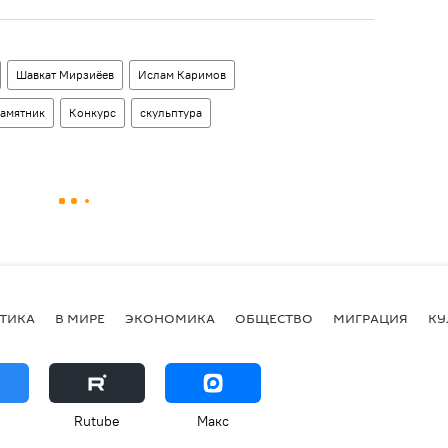
Шавкат Мирзиёев
Ислам Каримов
амятник
Конкурс
скульптура
ТИКА
В МИРЕ
ЭКОНОМИКА
ОБЩЕСТВО
МИГРАЦИЯ
КУ
Rutube
Макс