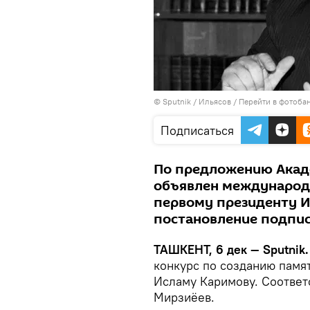
© Sputnik / Ильясов
/
Перейти в фотоба
Подписаться
По предложению Акад
объявлен международн
первому президенту 
постановление подпи
ТАШКЕНТ, 6 дек — Sputnik.
конкурс по созданию памя
Исламу Каримову. Соотве
Мирзиёев.