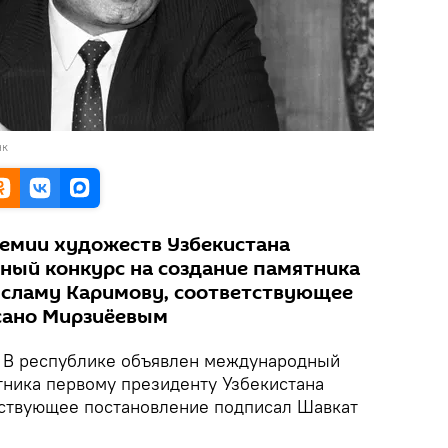
нк
емии художеств Узбекистана
ый конкурс на создание памятника
Исламу Каримову, соответствующее
сано Мирзиёевым
В республике объявлен международный
тника первому президенту Узбекистана
тствующее постановление подписал Шавкат