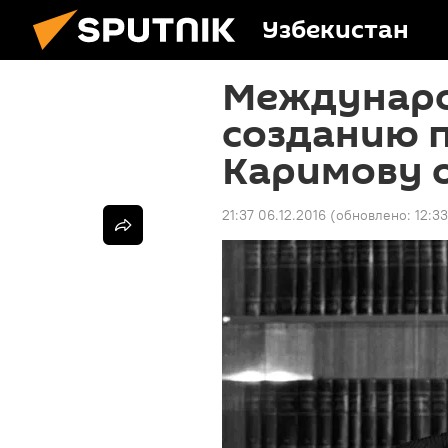
Узбекистан
Междунаро
созданию 
Каримову о
21:37 06.12.2016
(обновлено:
12:33