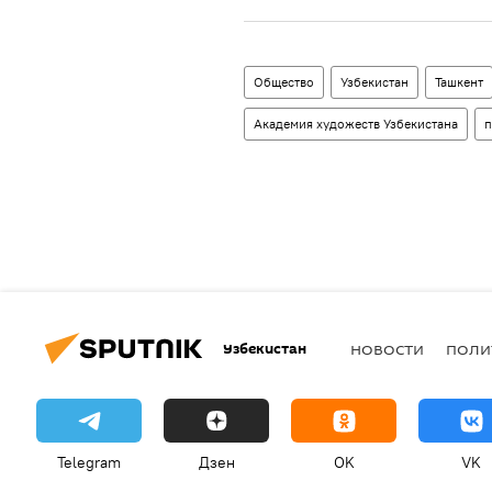
Общество
Узбекистан
Ташкент
Академия художеств Узбекистана
п
Узбекистан
НОВОСТИ
ПОЛИ
Telegram
Дзен
OK
VK