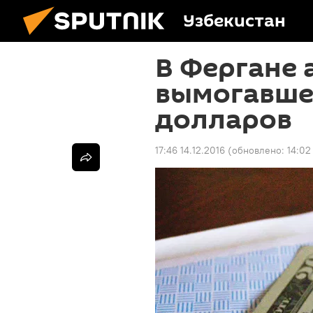
Узбекистан
В Фергане 
вымогавшег
долларов
17:46 14.12.2016
(обновлено:
14:02