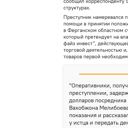
сообщил корреспонденту S
структурах.
Преступник намеревался п
помощи в принятии положи
в Ферганском областном су
который претендует на вл
файз инвест", действующе
торговой деятельностью и
товаров первой необходим
"Оперативники, полу
преступлении, задерж
долларов посредника 
Вахобжона Мелибоева
показания и рассказа
у истца и передать д