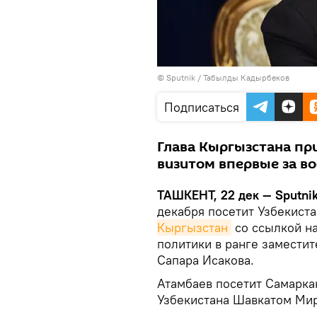
© Sputnik / Табылды Кадырбеков
Подписаться
Глава Кыргызстана пр
визитом впервые за в
ТАШКЕНТ, 22 дек — Sputni
декабря посетит Узбекист
Кыргызстан
со ссылкой н
политики в ранге заместит
Сапара Исакова.
Атамбаев посетит Самаркан
Узбекистана Шавкатом Ми