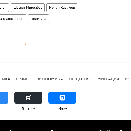
стан
Шавкат Мирзиёев
Ислам Каримов
а в Узбекистан
Политика
ТИКА
В МИРЕ
ЭКОНОМИКА
ОБЩЕСТВО
МИГРАЦИЯ
КУ
Rutube
Макс