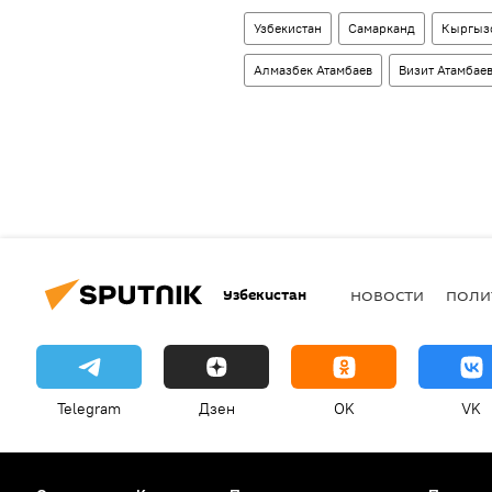
Узбекистан
Самарканд
Кыргыз
Алмазбек Атамбаев
Визит Атамбаев
Узбекистан
НОВОСТИ
ПОЛИ
Telegram
Дзен
OK
VK