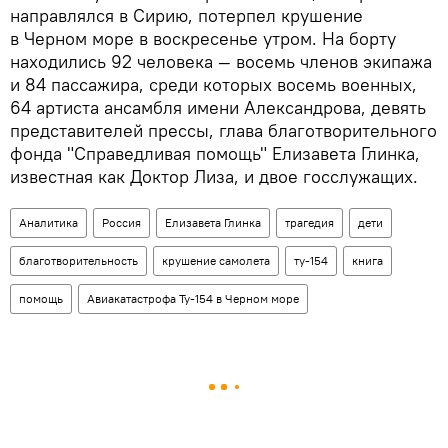
направлялся в Сирию, потерпел крушение
в Черном море в воскресенье утром. На борту
находились 92 человека — восемь членов экипажа
и 84 пассажира, среди которых восемь военных,
64 артиста ансамбля имени Александрова, девять
представителей прессы, глава благотворительного
фонда "Справедливая помощь" Елизавета Глинка,
известная как Доктор Лиза, и двое госслужащих.
Аналитика
Россия
Елизавета Глинка
трагедия
дети
благотворительность
крушение самолета
ту-154
книга
помощь
Авиакатастрофа Ту-154 в Черном море