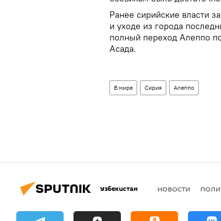
Ранее сирийские власти з
и уходе из города последн
полный переход Алеппо по
Асада.
В мире
Сирия
Алеппо
Узбекистан
НОВОСТИ
ПОЛИ