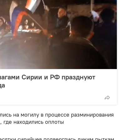
лагами Сирии и РФ празднуют
да
лись на могилу в процессе разминирования
х, где находились оплоты
есятки сирийцев подверглись диким пыткам