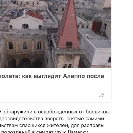
полета: как выглядит Алеппо после
 обнаружили в освобожденных от боевиков
деосвидетельства зверств, снятые самими
льствам спасшихся жителей, для расправы
 подозрений в симпатиях к Дамаску.