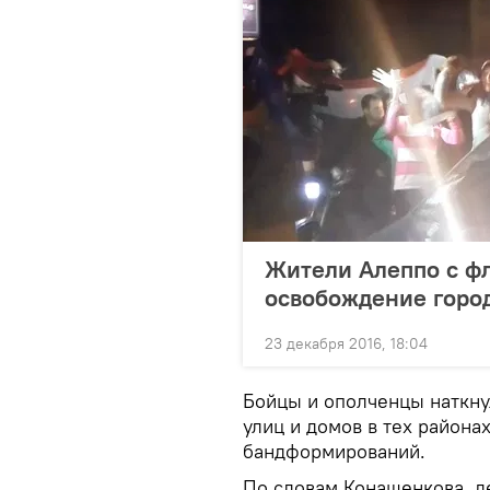
Жители Алеппо с ф
освобождение горо
23 декабря 2016, 18:04
Бойцы и ополченцы наткну
улиц и домов в тех района
бандформирований.
По словам Конашенкова, д