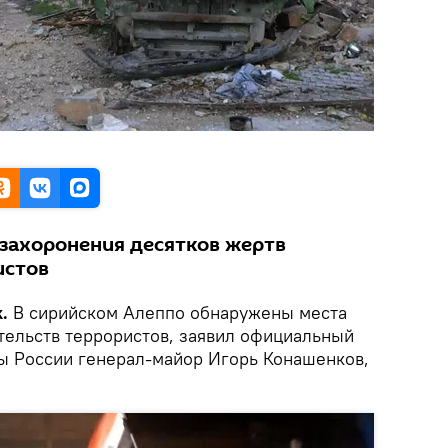
захоронения десятков жертв
истов
k.
В сирийском Алеппо обнаружены места
тельств террористов, заявил официальный
ы России генерал-майор Игорь Конашенков,