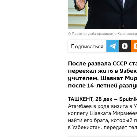
©
Пресс-служба президента Кыргызста
Подписаться
После развала СССР с
переехал жить в Узбе
учителем. Шавкат Мир
после 14-летней разлу
ТАШКЕНТ, 28 дек — Sputni
Атамбаев в ходе визита в 
коллегу Шавката Мирзиёева
найти его брата, который 
в Узбекистан, передает те