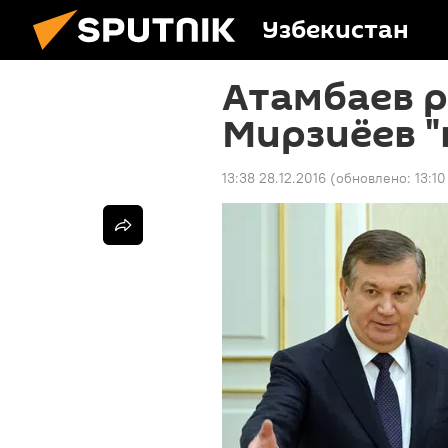
Узбекистан
Атамбаев р
Мирзиёев "
13:38 28.12.2016
(обновлено:
13:10