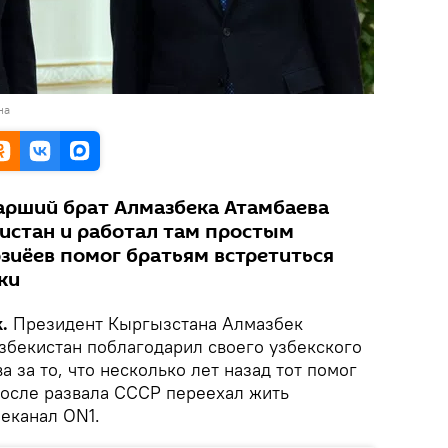
на
тарший брат Алмазбека Атамбаева
кистан и работал там простым
зиёев помог братьям встретиться
ки
k.
Президент Кыргызстана Алмазбек
Узбекистан поблагодарил своего узбекского
 за то, что несколько лет назад тот помог
после развала СССР переехал жить
леканал ON1.