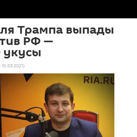
для Трампа выпады
тив РФ —
 укусы
0 10.03.2021
)