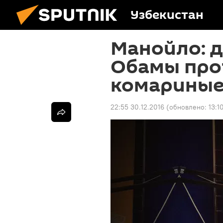
Узбекистан
Манойло: 
Обамы про
комариные
22:55 30.12.2016
(обновлено:
13:1