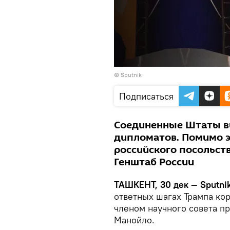
© Sputnik
Подписаться
Соединенные Штаты вы
дипломатов. Помимо э
российского посольств
Генштаб России
ТАШКЕНТ, 30 дек — Sputnik
ответных шагах Трампа ко
членом научного совета п
Манойло.