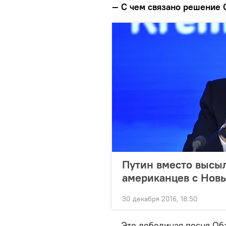
— С чем связано решение 
Путин вместо высы
американцев с Нов
30 декабря 2016, 18:50
— Это лебединая песня Об