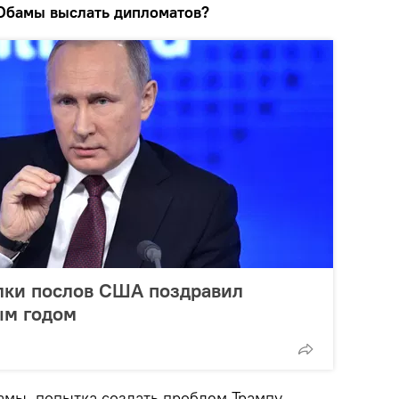
Обамы выслать дипломатов?
лки послов США поздравил
ым годом
амы, попытка создать проблем Трампу