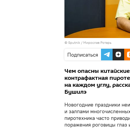
© Sputnik / Мирослав Ротарь
Подписаться
Чем опасны китайские
контрафактная пироте
на каждом углу, расск
Бушилэ
Новогодние праздники не
и залпами многочисленных
пиротехника часто приводи
поражения роговицы глаз 