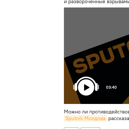
и развороченные взрывами
03:40
Можно ли противодействов
Sputnik Молдова
рассказа