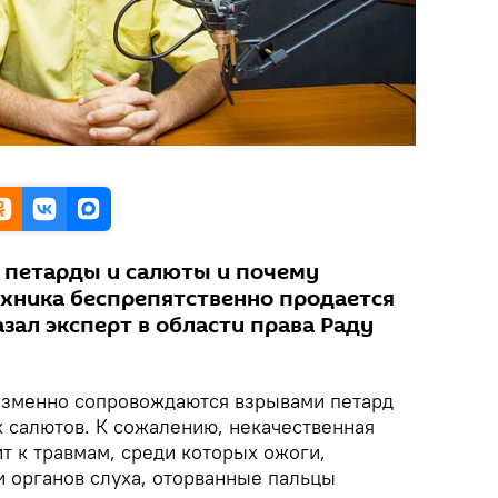
 петарды и салюты и почему
хника беспрепятственно продается
азал эксперт в области права Раду
изменно сопровождаются взрывами петард
 салютов. К сожалению, некачественная
т к травмам, среди которых ожоги,
и органов слуха, оторванные пальцы