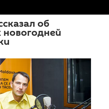
ссказал об
х новогодней
ки