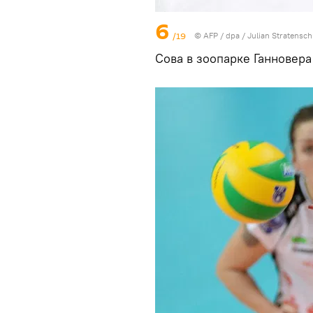
6
/19
© AFP / dpa / Julian Stratensch
Сова в зоопарке Ганновера