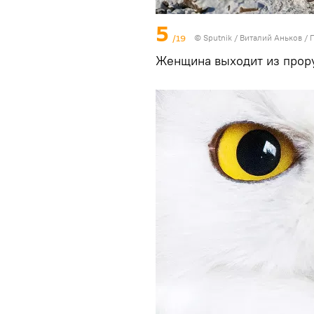
5
/19
© Sputnik / Виталий Аньков
/
Женщина выходит из прору