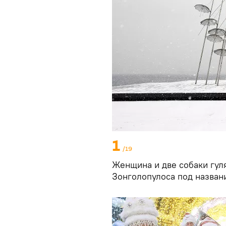
1
/19
Женщина и две собаки гул
Зонголопулоса под названи