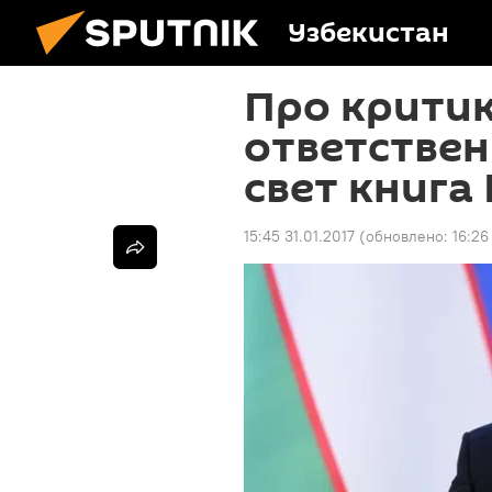
Узбекистан
Про критик
ответствен
свет книга
15:45 31.01.2017
(обновлено:
16:26