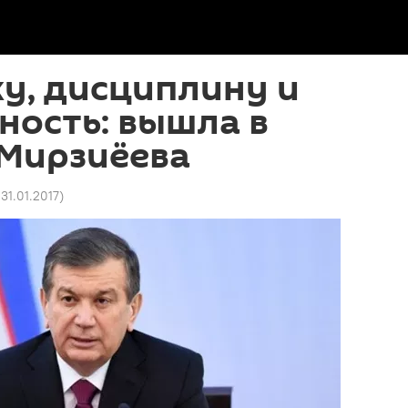
у, дисциплину и
ность: вышла в
 Мирзиёева
 31.01.2017
)