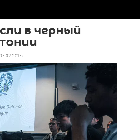
если в черный
стонии
 07.02.2017
)