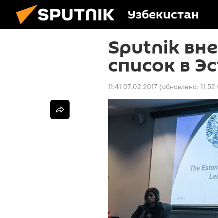
Узбекистан
Sputnik вн
список в Э
11:41 07.02.2017
(обновлено:
11:52