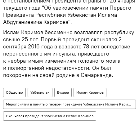
с постановлением президента страны от 25 января
текущего года "Об увековечении памяти Первого
Президента Республики Узбекистан Ислама
Абдуганиевича Каримова".
Ислам Каримов бессменно возглавлял республику
свыше 25 лет. Первый президент скончался 2
сентября 2016 года в возрасте 78 лет вследствие
перенесенного им инсульта, приведшего
к необратимым изменениям головного мозга
и полиорганной недостаточности. Он был
похоронен на своей родине в Самарканде.
Общество
Узбекистан
Бухара
Ислам Каримов
Мероприятия в память о первом президенте Узбекистана Исламе Каримове
Скончался президент Узбекистана Ислам Каримов