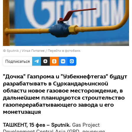
© Sputnik / Илья Питалев
/
Перейти в фотобанк
Подписаться
"Дочка" Газпрома и "Узбекнефтегаз" будут
разрабатывать в Сурхандарьинской
области новое газовое месторождение, в
дальнейшем планируются строительство
газоперерабатывающего завода и его
монетизация
ТАШКЕНТ, 15 фев – Sputnik.
Gas Project
Development Central Asia (GPD, дочерняя