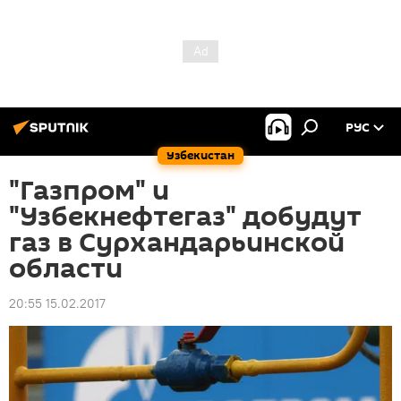
РУС
Узбекистан
"Газпром" и
"Узбекнефтегаз" добудут
газ в Сурхандарьинской
области
20:55 15.02.2017