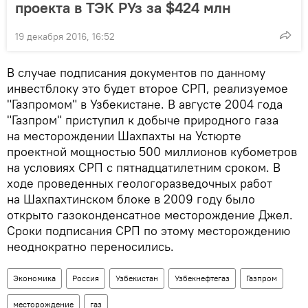
проекта в ТЭК РУз за $424 млн
19 декабря 2016, 16:52
В случае подписания документов по данному
инвестблоку это будет второе СРП, реализуемое
"Газпромом" в Узбекистане. В августе 2004 года
"Газпром" приступил к добыче природного газа
на месторождении Шахпахты на Устюрте
проектной мощностью 500 миллионов кубометров
на условиях СРП с пятнадцатилетним сроком. В
ходе проведенных геологоразведочных работ
на Шахпахтинском блоке в 2009 году было
открыто газоконденсатное месторождение Джел.
Сроки подписания СРП по этому месторождению
неоднократно переносились.
Экономика
Россия
Узбекистан
Узбекнефтегаз
Газпром
месторождение
газ