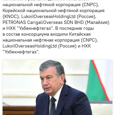
национальной нефтяной корпорация (CNPC),
Корейской национальной нефтяной корпорация
(KNOC), LukoilOverseasHoldingLtd (Россия),
PETRONAS CarigaliOverseas SDN BHD (Малайзия)
и НХК "Узбекнефтегаз". В последние годы
в состав консорциума входили Китайская
национальная нефтяная корпорация (CNPC),
LukoilOverseasHoldingLtd (Россия) и НХК
"Узбекнефтегаз".