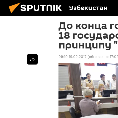
Узбекистан
До конца г
18 государ
принципу "
09:10 19.02.2017
(обновлено:
17:0