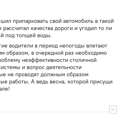
ешил припарковать свой автомобиль в такой
е рассчитал качества дороги и угодил то ли
тый под толщей воды.
гие водители в период непогоды влетают
им образом, в очередной раз необходимо
проблему неэффективности столичной
истемы и вопрос деятельности
рые не проводят должным образом
ые работы. А ведь весна, которой присущи
але!