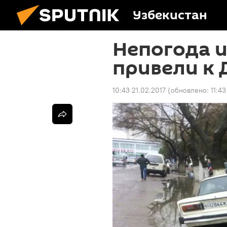
Узбекистан
Непогода и
привели к 
10:43 21.02.2017
(обновлено:
11:43