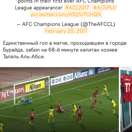
points in their first ever AFC Champions
League appearance!
#ACL2017
#ALTvPLV
pic.twitter.com/A52fUTCHQN
— AFC Champions League (@TheAFCCL)
February 20, 2017
Единственный гол в матче, проходившем в городе
Бурайда, забил на 68-й минуте капитан хозяев
Таляль Аль-Абси.