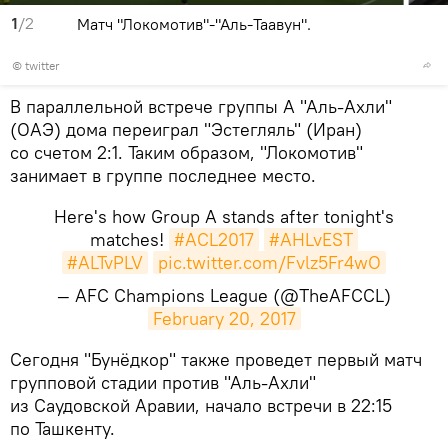
1
/2
Матч "Локомотив"-"Аль-Таавун".
©
twitter
В параллельной встрече группы А "Аль-Ахли"
(ОАЭ) дома переиграл "Эстегляль" (Иран)
со счетом 2:1. Таким образом, "Локомотив"
занимает в группе последнее место.
Here's how Group A stands after tonight's
matches!
#ACL2017
#AHLvEST
#ALTvPLV
pic.twitter.com/Fvlz5Fr4wO
— AFC Champions League (@TheAFCCL)
February 20, 2017
​Сегодня "Бунёдкор" также проведет первый матч
групповой стадии против "Аль-Ахли"
из Саудовской Аравии, начало встречи в 22:15
по Ташкенту.