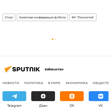
Спорт
Азиатская конфедерация футбола
ФК "Локомотив"
Узбекистан
НОВОСТИ
ПОЛИТИКА
В МИРЕ
ЭКОНОМИКА
ОБЩЕСТВ
Telegram
Дзен
OK
VK