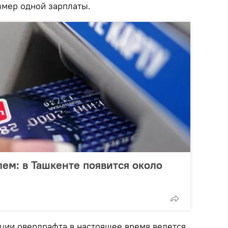
змер одной зарплаты.
ем: в Ташкенте появится около
ции овердрафта в настоящее время ведется