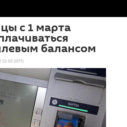
цы с 1 марта
плачиваться
улевым балансом
2 22.02.2017
)