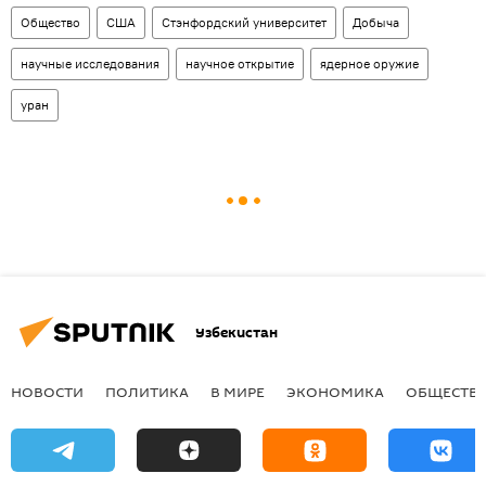
Общество
США
Стэнфордский университет
Добыча
научные исследования
научное открытие
ядерное оружие
уран
Узбекистан
НОВОСТИ
ПОЛИТИКА
В МИРЕ
ЭКОНОМИКА
ОБЩЕСТВ