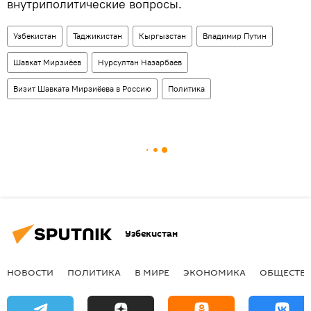
внутриполитические вопросы.
Узбекистан
Таджикистан
Кыргызстан
Владимир Путин
Шавкат Мирзиёев
Нурсултан Назарбаев
Визит Шавката Мирзиёева в Россию
Политика
Узбекистан
НОВОСТИ
ПОЛИТИКА
В МИРЕ
ЭКОНОМИКА
ОБЩЕСТВ