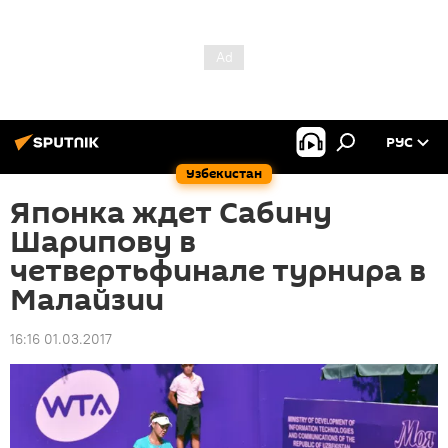
РУС
Узбекистан
Японка ждет Сабину
Шарипову в
четвертьфинале турнира в
Малайзии
16:16 01.03.2017