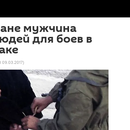
тане мужчина
юдей для боев в
аке
8 09.03.2017
)