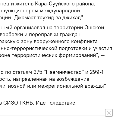
нец и житель Кара-Сууйского района,
м функционером международной
ции "Джамаат таухид ва джихад".
анный организовал на территории Ошской
 вербовки и переправки граждан
ракскую зону вооруженного конфликта
нно-террористической подготовки и участия
ороне террористических формирований", —
 по статьям 375 "Наемничество" и 299-1
ость, направленная на возбуждение
елигиозной или межрегиональной вражды"
в СИЗО ГКНБ. Идет следствие.