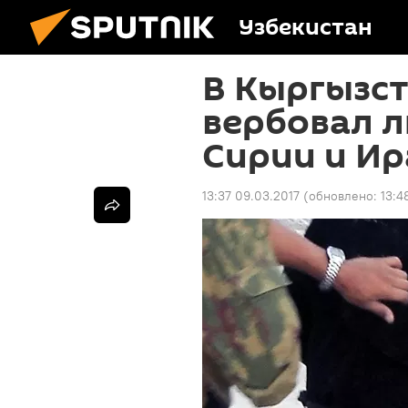
Узбекистан
В Кыргызс
вербовал л
Сирии и Ир
13:37 09.03.2017
(обновлено:
13:4