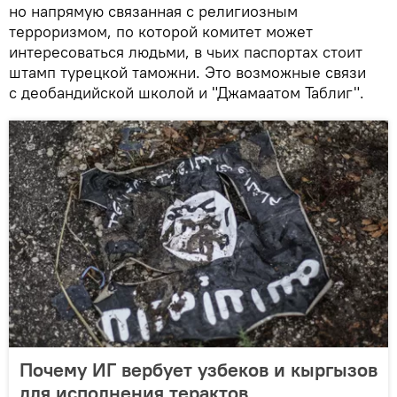
но напрямую связанная с религиозным
терроризмом, по которой комитет может
интересоваться людьми, в чьих паспортах стоит
штамп турецкой таможни. Это возможные связи
с деобандийской школой и "Джамаатом Таблиг".
Почему ИГ вербует узбеков и кыргызов
для исполнения терактов