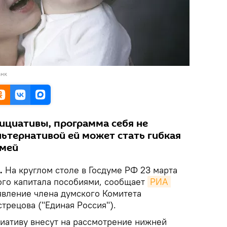
анк
ициативы, программа себя не
льтернативой ей может стать гибкая
емей
.
На круглом столе в Госдуме РФ 23 марта
ого капитала пособиями, сообщает
РИА 
явление члена думского Комитета
трецова ("Единая Россия").
циативу внесут на рассмотрение нижней