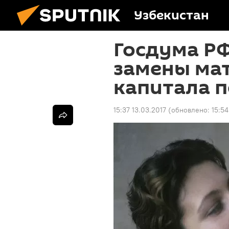
Узбекистан
Госдума Р
замены ма
капитала 
15:37 13.03.2017
(обновлено:
15:54