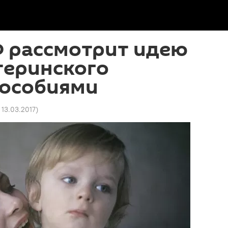
Ф рассмотрит идею
теринского
пособиями
 13.03.2017
)