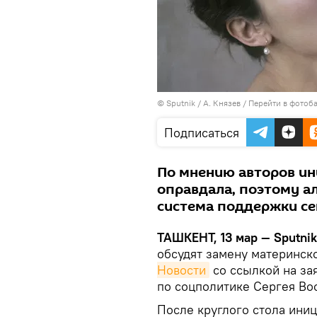
© Sputnik / А. Князев
/
Перейти в фотоб
Подписаться
По мнению авторов ин
оправдала, поэтому а
система поддержки с
ТАШКЕНТ, 13 мар — Sputnik
обсудят замену материнск
Новости
со ссылкой на за
по соцполитике Сергея Вос
После круглого стола ини