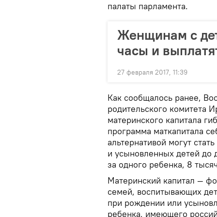
палаты парламента.
Женщинам с дет
часы и выплат
27 февраля 2017, 11:39
Как сообщалось ранее, Во
родительского комитета И
материнского капитала ги
программа маткапитала се
альтернативой могут стат
и усыновленных детей до д
за одного ребенка, 8 тысяч
Материнский капитал — фо
семей, воспитывающих дете
при рождении или усыновл
ребенка, имеющего россий