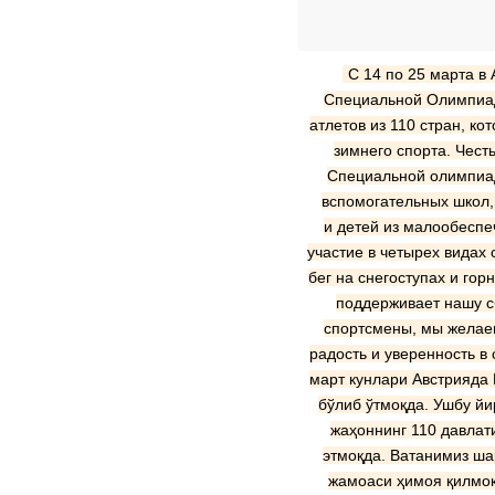
С 14 по 25 марта в
Специальной Олимпиады
атлетов из 110 стран, ко
зимнего спорта. Чест
Специальной олимпиад
вспомогательных школ,
и детей из малообесп
участие в четырех видах 
бег на снегоступах и го
поддерживает нашу сб
спортсмены, мы желаем
радость и уверенность в 
март кунлари Австрияда 
бўлиб ўтмоқда. Ушбу йи
жаҳоннинг 110 давлат
этмоқда. Ватанимиз ша
жамоаси ҳимоя қилмоқд