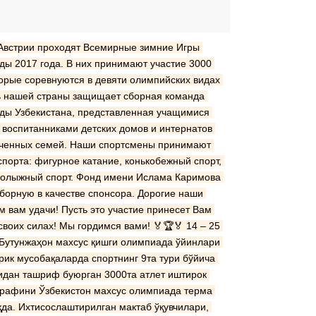
 Австрии проходят Всемирные зимние Игры 
 2017 года. В них принимают участие 3000 
торые соревнуются в девяти олимпийских видах 
ь нашей страны защищает сборная команда 
ы Узбекистана, представленная учащимися 
 воспитанниками детских домов и интернатов 
еченных семей. Наши спортсмены принимают 
спорта: фигурное катание, конькобежный спорт, 
рнолыжный спорт. Фонд имени Ислама Каримова 
орную в качестве спонсора. Дорогие наши 
 вам удачи! Пусть это участие принесет Вам 
своих силах! Мы гордимся вами! 🏅🏆🏅 14 – 25 
Бутунжаҳон махсус қишги олимпиада ўйинлари 
рик мусобақаларда спортнинг 9та тури бўйича 
идан ташриф буюрган 3000та атлет иштирок 
рафини Ўзбекистон махсус олимпиада терма 
а. Ихтисослаштирилган мактаб ўқувчилари, 