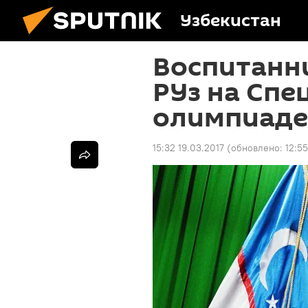
Узбекистан
Воспитанн
РУз на Спе
олимпиаде
15:32 19.03.2017
(обновлено:
12:5