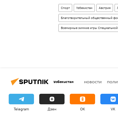
Спорт
Узбекистан
Австрия
Благотворительный общественный фо
Всемирные зимние игры Специально
Узбекистан
НОВОСТИ
ПОЛИ
Telegram
Дзен
OK
VK