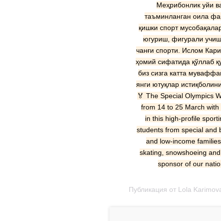
Меҳрибонлик уйи ва
таъминланган оила фар
қишки спорт мусобақалар
югуриш, фигурали учиш,
чанғи спорти. Ислом Кар
ҳомий сифатида қўллаб қу
биз сизга катта муваффақ
янги ютуқлар истиқболини
🏅 The Special Olympics W
from 14 to 25 March with 
in this high-profile spor
students from special and 
and low-income families.
skating, snowshoeing and 
sponsor of our nati
Публикация от Lola Karimova