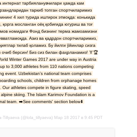
 интернат тарбияланувчилари ҳамда кам 
зандларидан таркиб топган спортчиларимиз 
ининг 4 хил турида иштирок этмоқда: конькида 
 қорга мосланган oёқ қобиғида югуриш ва тоғ 
имов номидаги Фонд бизнинг терма жамоамизни 
вватламоқда. Азиз ва қадрдон спортчиларимиз, 
иятлар тилаб қоламиз. Бу йилги ўйинлар сизга 
 очиб берсин! Биз сиз билан фаҳрланамиз! 🏅🏆
orld Winter Games 2017 are under way in Austria 
up to 3,000 athletes from 110 nations competing 
ting event. Uzbekistan’s national team comprises 
boarding schools, children from orphanage homes 
 Our athletes compete in figure skating, speed 
alpine skiing. The Islam Karimov Foundation is a 
onal team. ➡️See comments' section below⬇️
-Tillyaeva (@lola_tillyaeva) Мар 18 2017 в 9:45 PDT