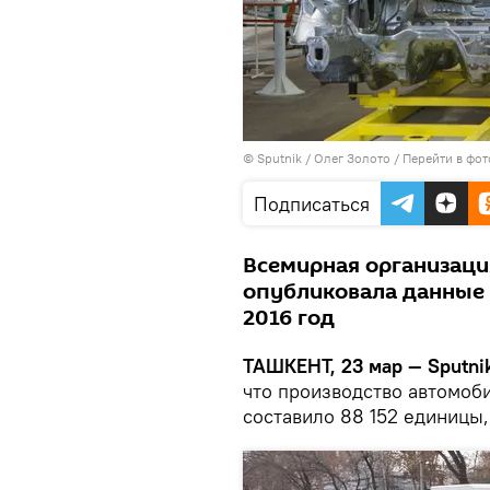
© Sputnik / Олег Золото
/
Перейти в фо
Подписаться
Всемирная организаци
опубликовала данные 
2016 год
ТАШКЕНТ, 23 мар — Sputnik
что производство автомоб
составило 88 152 единицы,