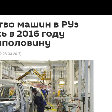
во машин в РУз
ь в 2016 году
 вполовину
22 23.03.2017
)