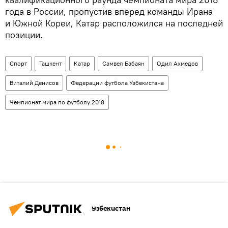
года в России, пропустив вперед команды Ирана
и Южной Кореи, Катар расположился на последней
позиции.
Спорт
Ташкент
Катар
Самвел Бабаян
Одил Ахмедов
Виталий Денисов
Федерации футбола Узбекистана
Чемпионат мира по футболу 2018
Узбекистан