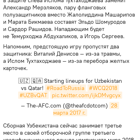
в защите слева Ислома Тухтаходжаева заменит
Александр Мерзляков, пару фланговых
полузащитников вместо Жалолиддина Машарипов
и Марата Бикмаева составят Эльдо Шомуродов
и Сардор Рашидов. Нападающим будет
не Темурходжа Абдухаликов, а Игорь Сергеев.
Напомним, предстоящую игру пропустят два
защитника: Виталий Денисов — из-за травмы,
а Ислом Тухтаходжаев — из-за перебора желтых
карточек.
🇺🇿 🇶🇦 Starting lineups for Uzbekistan
vs Qatar!
#RoadToRussia
#WCQ2018
#UZBvQAT
pic.twitter.com/ijkDMvgcyx
— The-AFC.com (@theafcdotcom)
28 
марта 2017 г.
Сборная Узбекистана сейчас занимает третье
место в своей отборочной группе третьего
квалификационного раунда чемпионата мира 2018