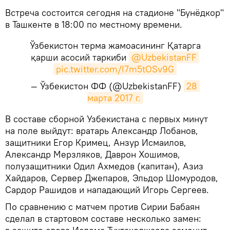
Встреча состоится сегодня на стадионе "Бунёдкор"
в Ташкенте в 18:00 по местному времени.
Ўзбекистон терма жамоасининг Қатарга
қарши асосий таркиби
@UzbekistanFF
pic.twitter.com/I7m5tOSv9G
— Ўзбекистон ФФ (@UzbekistanFF)
28 
марта 2017 г.
В составе сборной Узбекистана с первых минут
на поле выйдут: вратарь Александр Лобанов,
защитники Егор Кримец, Анзур Исмаилов,
Александр Мерзляков, Даврон Хошимов,
полузащитники Одил Ахмедов (капитан), Азиз
Хайдаров, Сервер Джепаров, Эльдор Шомуродов,
Сардор Рашидов и нападающий Игорь Сергеев.
По сравнению с матчем против Сирии Бабаян
сделал в стартовом составе несколько замен: