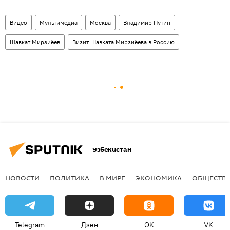
Видео
Мультимедиа
Москва
Владимир Путин
Шавкат Мирзиёев
Визит Шавката Мирзиёева в Россию
Узбекистан
НОВОСТИ
ПОЛИТИКА
В МИРЕ
ЭКОНОМИКА
ОБЩЕСТВ
Telegram
Дзен
OK
VK