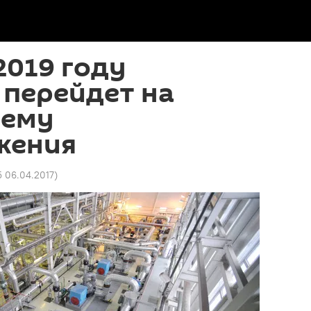
2019 году
 перейдет на
тему
жения
5 06.04.2017
)