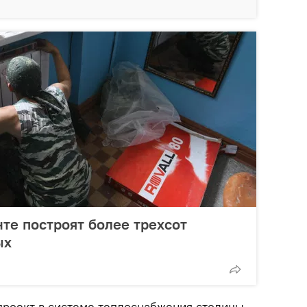
нте построят более трехсот
ых
роект в системе теплоснабжения столицы —