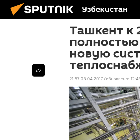
Узбекистан
Ташкент к 
полностью
новую сис
теплоснаб
21:57 05.04.2017
(обновлено:
12:4