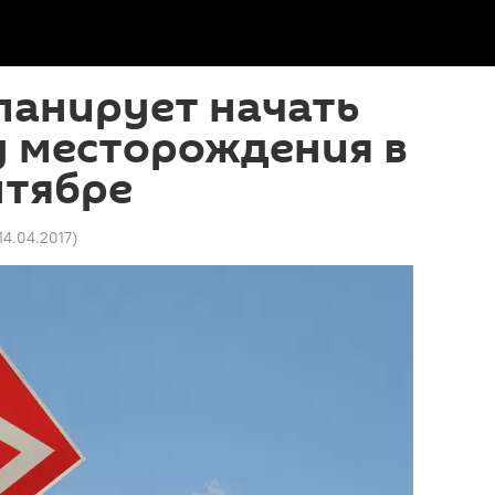
ланирует начать
у месторождения в
нтябре
14.04.2017
)