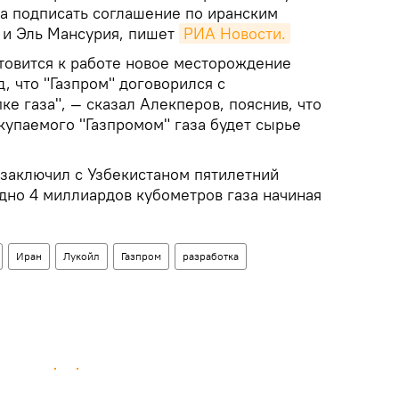
да подписать соглашение по иранским
 и Эль Мансурия, пишет
РИА Новости.
отовится к работе новое месторождение
д, что "Газпром" договорился с
ке газа", — сказал Алекперов, пояснив, что
купаемого "Газпромом" газа будет сырье
 заключил с Узбекистаном пятилетний
дно 4 миллиардов кубометров газа начиная
Иран
Лукойл
Газпром
разработка