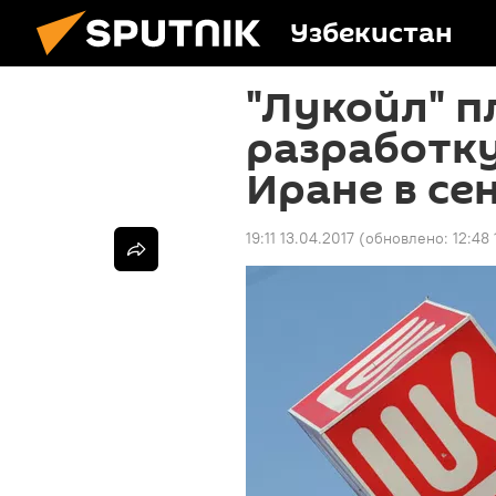
Узбекистан
"Лукойл" п
разработк
Иране в се
19:11 13.04.2017
(обновлено:
12:48 