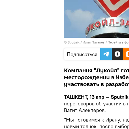
© Sputnik / Илья Питалев
/
Перейти в фо
Подписаться
Компания "Лукойл" го
месторождении в Узбе
участвовать в разраб
ТАШКЕНТ, 13 апр — Sputnik
переговоров об участии в 
Вагит Алекперов.
"Мы готовимся к Ирану, н
новый толчок, после выбор